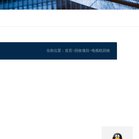
当前位置：
首页
>
回收项目
>
电视机回收