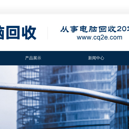
产品展示
新闻中心