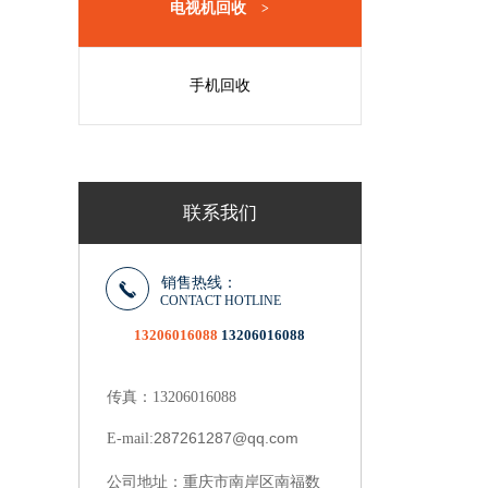
电视机回收
>
手机回收
联系我们
销售热线：
CONTACT HOTLINE
13206016088
13206016088
传真：13206016088
287261287@qq.com
E-mail:
重庆市南岸区南福数
公司地址：