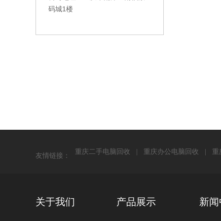
码城1楼
重庆二手电脑回收
|
重庆办公电脑回收
|
重
友情链接：
关于我们
产品展示
新闻