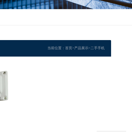
当前位置：
首页
>
产品展示
>
二手手机