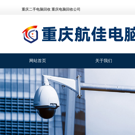
重庆二手电脑回收 重庆电脑回收公司
网站首页
关于我们