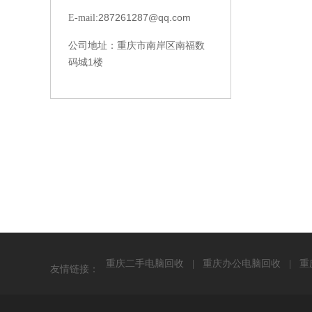
287261287@qq.com
E-mail:
重庆市南岸区南福数
公司地址：
码城1楼
重庆二手电脑回收
|
重庆办公电脑回收
|
重
友情链接：