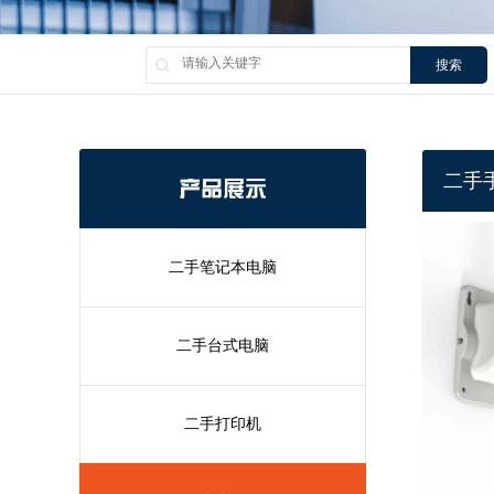
搜索
二手
产品展示
二手笔记本电脑
二手台式电脑
二手打印机