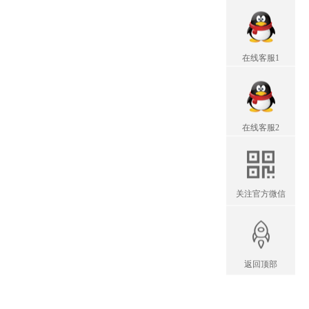
在线客服1
在线客服2
关注官方微信
返回顶部