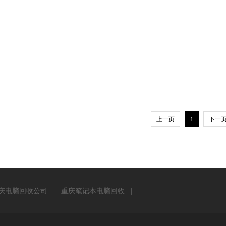
上一页
1
下一
庆电脑回收公司
|
重庆笔记本电脑回收
|